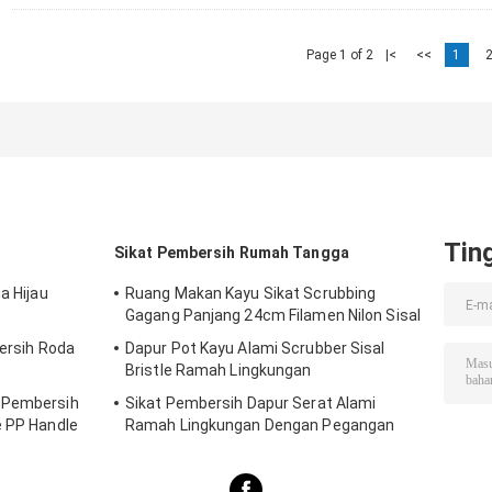
Page 1 of 2
|<
<<
1
Tin
Sikat Pembersih Rumah Tangga
a Hijau
Ruang Makan Kayu Sikat Scrubbing
Gagang Panjang 24cm Filamen Nilon Sisal
bersih Roda
Dapur Pot Kayu Alami Scrubber Sisal
Bristle Ramah Lingkungan
t Pembersih
Sikat Pembersih Dapur Serat Alami
e PP Handle
Ramah Lingkungan Dengan Pegangan
23cm