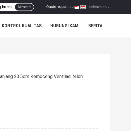
Quote request suatu
Mencari
|
Indonesian
KONTROL KUALITAS
HUBUNGI KAMI
BERITA
anjang 23.5cm Kemoceng Ventilasi Nilon