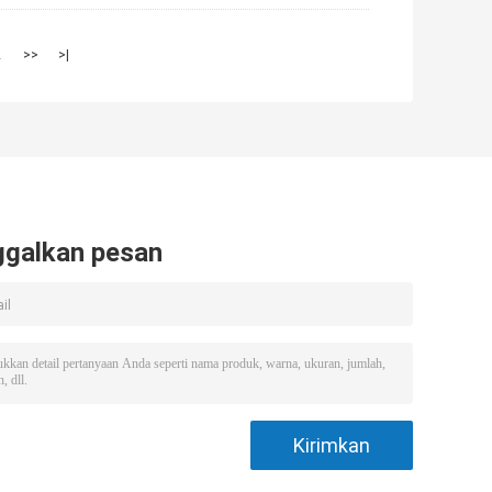
2
>>
>|
ggalkan pesan