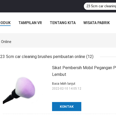
RODUK
TAMPILAN VR
TENTANG KITA
WISATA PABRIK
S
 Online
23 5cm car cleaning brushes pembuatan online
(12)
Sikat Pembersih Mobil Pegangan P
Lembut
Baca lebih lanjut
2022-02-10 14:05:12
KONTAK