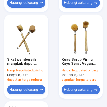
Hubungi sekarang
Hubungi sekarang
Sikat pembersih
Kuas Scrub Piring
mangkuk dapur
Kayu Serat Vegan
rumah tangga sisal
Alami 27cm Ramah
Harga:
Negotiated pricing
Harga:
Negotiated pricing
nylon 27cm bamboo
Lingkungan
MOQ:
300／set
MOQ:
1000／set
dish scrubber
dapatkan harga terbaru
dapatkan harga terbaru
Hubungi sekarang
Hubungi sekarang