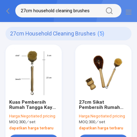
27cm Household Cleaning Brushes
(5)
Kuas Pembersih
27cm Sikat
Rumah Tangga Kayu
Pembersih Rumah
Kelapa Sisal 27cm
Tangga Pot Kayu
Harga:
Negotiated pricing
Harga:
Negotiated pricing
Kuas Cuci Kayu
MOQ:
300／set
MOQ:
300／set
dapatkan harga terbaru
dapatkan harga terbaru