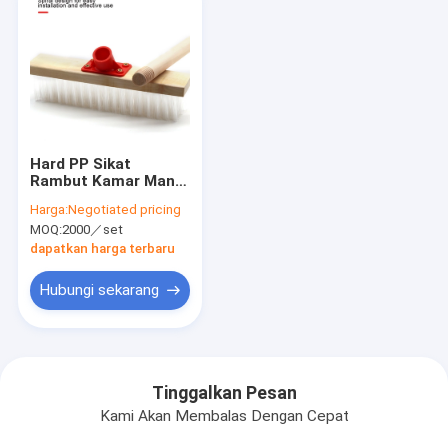
Hard PP Sikat
Rambut Kamar Mandi
Dapur Pembersihan
Harga:
Negotiated pricing
Lantai Sikat
MOQ:
2000／set
Genggam Kayu
dapatkan harga terbaru
Hubungi sekarang
Tinggalkan Pesan
Kami Akan Membalas Dengan Cepat