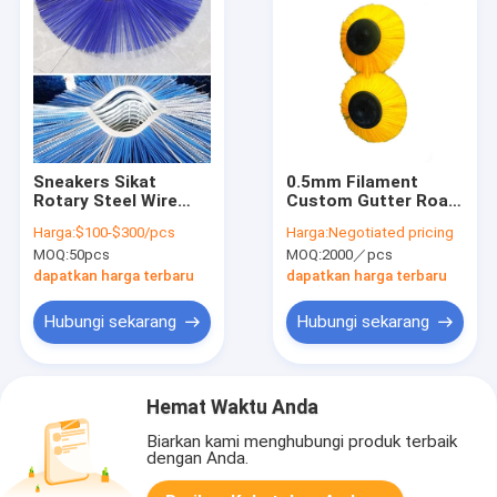
Sneakers Sikat
0.5mm Filament
Rotary Steel Wire
Custom Gutter Road
Wafer Ring Sikat
Cleaning Wafer
Harga:
$100-$300/pcs
Harga:
Negotiated pricing
Untuk Jalan
Brushes Untuk
MOQ:
50pcs
MOQ:
2000／pcs
Penyapu
dapatkan harga terbaru
dapatkan harga terbaru
Hubungi sekarang
Hubungi sekarang
Hemat Waktu Anda
Biarkan kami menghubungi produk terbaik
dengan Anda.