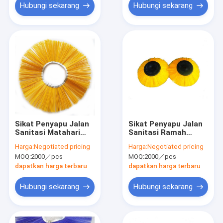
Hubungi sekarang
Hubungi sekarang
Sikat Penyapu Jalan
Sikat Penyapu Jalan
Sanitasi Matahari
Sanitasi Ramah
Tajam PP Bulu
Lingkungan Kawat PP
Harga:
Negotiated pricing
Harga:
Negotiated pricing
Ramah Lingkungan
3.0mm Filament Dia
MOQ:
2000／pcs
MOQ:
2000／pcs
dapatkan harga terbaru
dapatkan harga terbaru
Hubungi sekarang
Hubungi sekarang