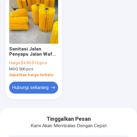
Sanitasi Jalan
Penyapu Jalan Wafer
Sikat Ramah
Harga:
$4.95-$12/pcs
Lingkungan
MOQ:
500 pcs
dapatkan harga terbaru
Hubungi sekarang
Rumah
Produk
Tinggalkan Pesan
Kami Akan Membalas Dengan Cepat
Tampilan VR