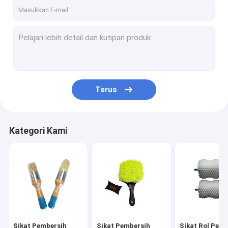
Tentang kita
Wisata pabrik
Kontrol kualitas
Hubungi kami
Terus
Berita
Semua Kasus
Kategori Kami
Sikat Pembersih Industri
Sikat Pembersih Mobil
Sikat Rol Pembersih
Sikat Pembersih
Sikat Pembersih
Sikat Rol Pem