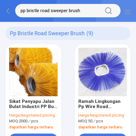
Pp Bristle Road Sweeper Brush
(9)
Sikat Penyapu Jalan
Ramah Lingkungan
Bulat Industri PP Bulu
Pp Wire Road
Ramah Lingkungan
Sweeper Brush
Harga:
Negotiated pricing
Harga:
Negotiated pricing
Dengan Logo Dan
MOQ:
2000／pcs
MOQ:
50／pcs
Desain
dapatkan harga terbaru
dapatkan harga terbaru