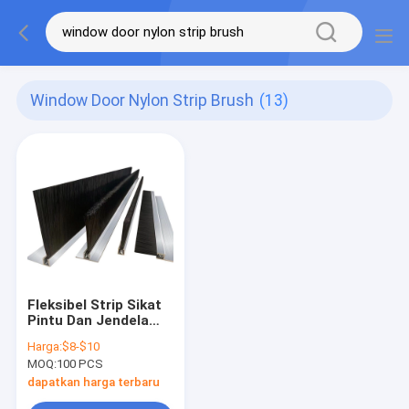
Window Door Nylon Strip Brush
(13)
Fleksibel Strip Sikat
Pintu Dan Jendela
Self Adhesive Tapes
Harga:
$8-$10
Wool Brush Sealing
MOQ:
100 PCS
Strip
dapatkan harga terbaru