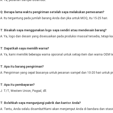
A: Ya, pesanan sampel disambut.
Q: Berapa lama waktu pengiriman setelah saya melakukan pemesanan?
A: Itu tergantung pada jumlah barang Anda dan jika untuk MOQ, itu 15-25 hari.
T: Bisakah saya menggunakan logo saya sendiri atau mendesain barang?
A: Ya, logo dan desain yang disesuaikan pada produksi massal tersedia, tetapi k
T: Dapatkah saya memilih warna?
A: Ya, kami memiliki beberapa warna opsional untuk setiap item dan warna OEM t
T: Apa itu barang pengiriman?
A: Pengiriman yang cepat biasanya untuk pesanan sampel dan 10-20 hari untuk p
T: Apa itu pembayaran?
J: T/T, Western Union, Paypal, dll.
T: Bolehkah saya mengunjungi pabrik dan kantor Anda?
A: Tentu, Anda selalu disambut!Kami akan menjemput Anda di bandara dan stasi