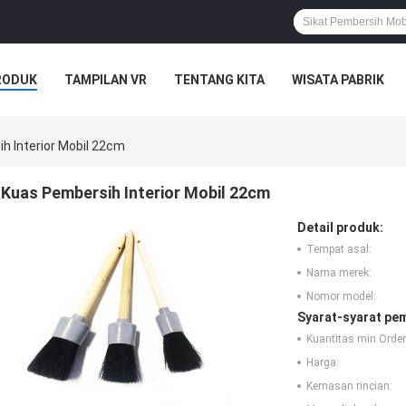
RODUK
TAMPILAN VR
TENTANG KITA
WISATA PABRIK
S
h Interior Mobil 22cm
Kuas Pembersih Interior Mobil 22cm
Detail produk:
Tempat asal:
Nama merek:
Nomor model:
Syarat-syarat pe
Kuantitas min Order
Harga:
Kemasan rincian: