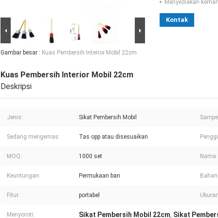
Menyediakan kema
Kontak
Gambar besar :
Kuas Pembersih Interior Mobil 22cm
Kuas Pembersih Interior Mobil 22cm
Deskripsi
Jenis:
Sikat Pembersih Mobil
Sampel
Sedang mengemas:
Tas opp atau disesuaikan
Pengg
MOQ:
1000 set
Nama 
Keuntungan:
Permukaan ban
Bahan
Fitur:
portabel
Ukuran
Sikat Pembersih Mobil 22cm
Sikat Pember
Menyoroti:
,