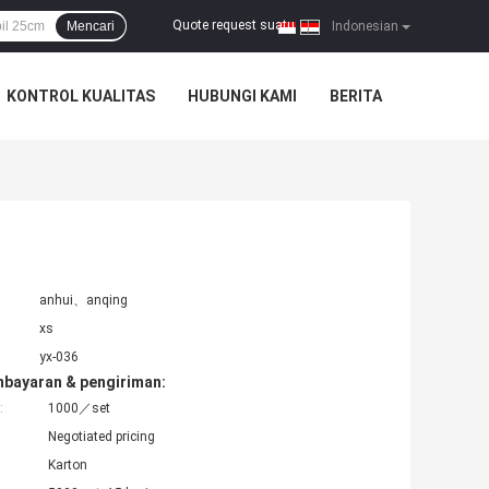
Quote request suatu
Mencari
|
Indonesian
KONTROL KUALITAS
HUBUNGI KAMI
BERITA
anhui、anqing
xs
yx-036
mbayaran & pengiriman:
:
1000／set
Negotiated pricing
Karton