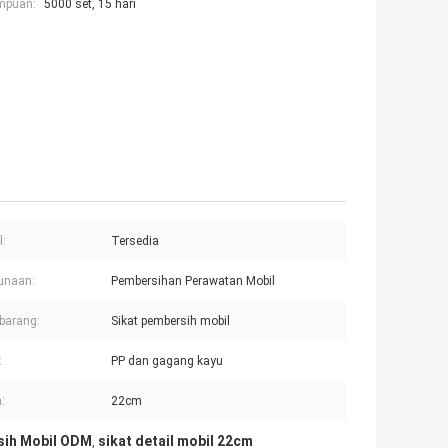
mpuan:
5000 set, 15 hari
:
Tersedia
unaan:
Pembersihan Perawatan Mobil
barang:
Sikat pembersih mobil
:
PP dan gagang kayu
:
22cm
sih Mobil ODM
sikat detail mobil 22cm
,