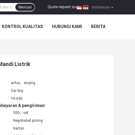
Quote request suatu
Mencari
|
Indonesian
KONTROL KUALITAS
HUBUNGI KAMI
BERITA
Mandi Listrik
anhui、anqing
Car boy
YX-040
mbayaran & pengiriman:
:
500／set
Negotiated pricing
Karton