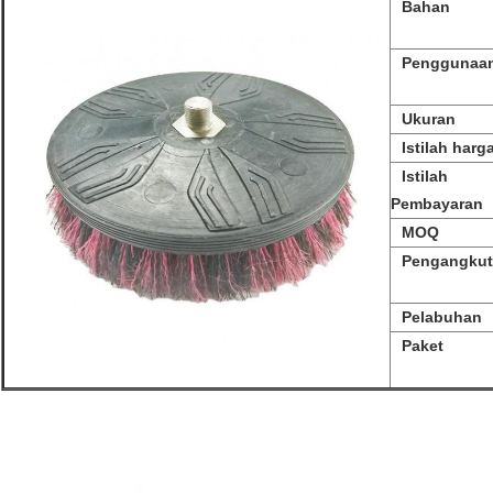
Bahan
Penggunaa
Ukuran
Istilah harg
Istilah
Pembayaran
MOQ
Pengangku
Pelabuhan
Paket