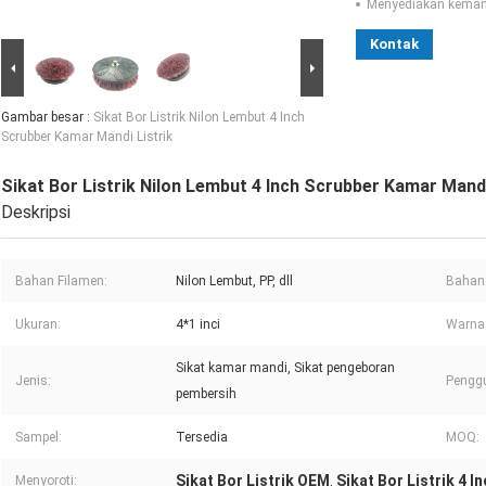
Menyediakan kema
Kontak
Gambar besar :
Sikat Bor Listrik Nilon Lembut 4 Inch
Scrubber Kamar Mandi Listrik
Sikat Bor Listrik Nilon Lembut 4 Inch Scrubber Kamar Mandi
Deskripsi
Bahan Filamen:
Nilon Lembut, PP, dll
Bahan
Ukuran:
4*1 inci
Warna 
Sikat kamar mandi, Sikat pengeboran
Jenis:
Pengg
pembersih
Sampel:
Tersedia
MOQ:
Sikat Bor Listrik OEM
Sikat Bor Listrik 4 I
Menyoroti:
,