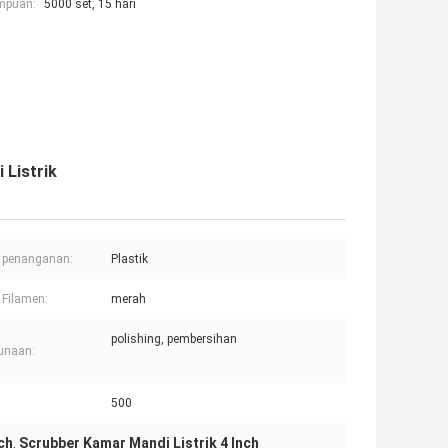
mpuan:
5000 set, 15 hari
 Listrik
 penanganan:
Plastik
Filamen:
merah
polishing, pembersihan
unaan:
500
nch
Scrubber Kamar Mandi Listrik 4 Inch
,