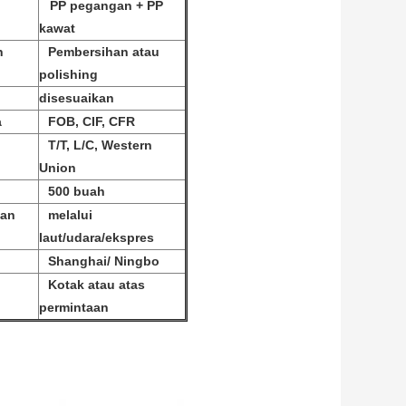
PP pegangan + PP
kawat
n
Pembersihan atau
polishing
disesuaikan
a
FOB, CIF, CFR
T/T, L/C, Western
Union
500 buah
tan
melalui
laut/udara/ekspres
Shanghai/ Ningbo
Kotak atau atas
permintaan