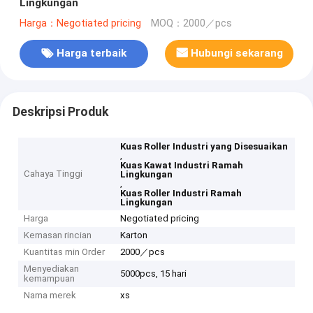
Lingkungan
Harga：Negotiated pricing
MOQ：2000／pcs
Harga terbaik
Hubungi sekarang
Deskripsi Produk
Kuas Roller Industri yang Disesuaikan
,
Kuas Kawat Industri Ramah
Cahaya Tinggi
Lingkungan
,
Kuas Roller Industri Ramah
Lingkungan
Harga
Negotiated pricing
Kemasan rincian
Karton
Kuantitas min Order
2000／pcs
Menyediakan
5000pcs, 15 hari
kemampuan
Nama merek
xs