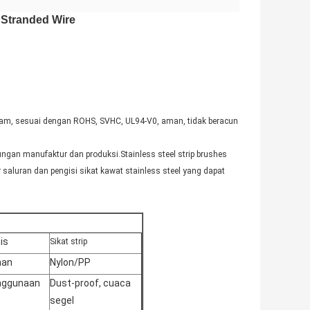
s Stranded Wire
ajam, sesuai dengan ROHS, SVHC, UL94-V0, aman, tidak beracun
ungan manufaktur dan produksi.Stainless steel strip brushes
 saluran dan pengisi sikat kawat stainless steel yang dapat
is
Sikat strip
han
Nylon/PP
nggunaan
Dust-proof, cuaca
segel