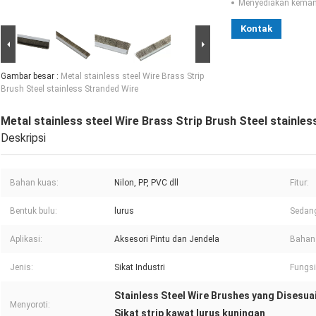
Menyediakan kema
Kontak
Gambar besar :
Metal stainless steel Wire Brass Strip
Brush Steel stainless Stranded Wire
Metal stainless steel Wire Brass Strip Brush Steel stainle
Deskripsi
Bahan kuas:
Nilon, PP, PVC dll
Fitur:
Bentuk bulu:
lurus
Sedan
Aplikasi:
Aksesori Pintu dan Jendela
Bahan
Jenis:
Sikat Industri
Fungsi
Stainless Steel Wire Brushes yang Disesua
Menyoroti:
Sikat strip kawat lurus kuningan