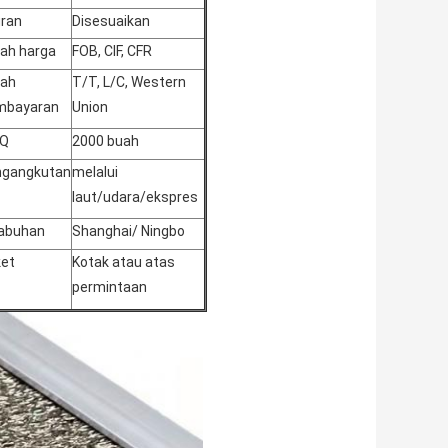
ran
Disesuaikan
ilah harga
FOB, CIF, CFR
lah
T/T, L/C, Western
mbayaran
Union
Q
2000 buah
ngangkutan
melalui
laut/udara/ekspres
abuhan
Shanghai/ Ningbo
et
Kotak atau atas
permintaan