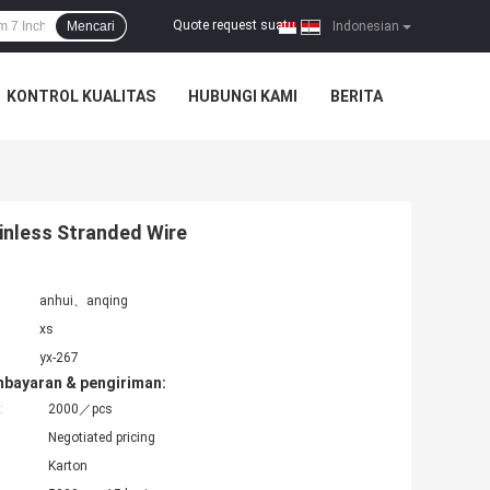
Quote request suatu
Mencari
|
Indonesian
KONTROL KUALITAS
HUBUNGI KAMI
BERITA
ainless Stranded Wire
anhui、anqing
xs
yx-267
mbayaran & pengiriman:
:
2000／pcs
Negotiated pricing
Karton