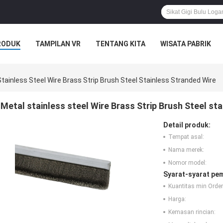
RODUK
TAMPILAN VR
TENTANG KITA
WISATA PABRIK
S
tainless Steel Wire Brass Strip Brush Steel Stainless Stranded Wire
Metal stainless steel Wire Brass Strip Brush Steel st
Detail produk:
Tempat asal:
Nama merek:
Nomor model:
Syarat-syarat pe
Kuantitas min Order
Harga:
Kemasan rincian: