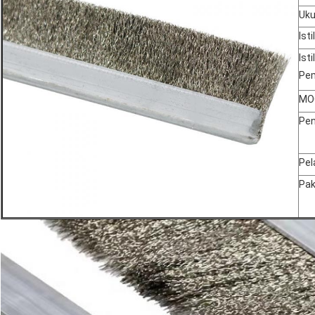
Uku
Ist
Isti
Pe
MO
Pe
Pel
Pak