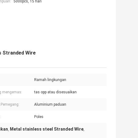
mpuan:
5000pcs, 15 hari
ss Stranded Wire
Ramah lingkungan
g mengemas:
tas opp atau disesuaikan
 Pemegang:
Aluminium paduan
:
Poles
ikan
Metal stainless steel Stranded Wire
,
,