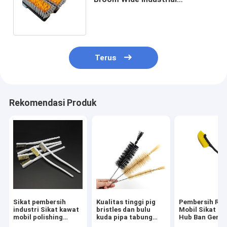
Sweeping Brush dengan
Bristles kaku
Terus
Rekomendasi Produk
Sikat pembersih
Kualitas tinggi pig
Pembersih Ro
industri Sikat kawat
bristles dan bulu
Mobil Sikat R
mobil polishing
kuda pipa tabung
Hub Ban Geng
penghilang karat
Sprial pembersih
Panjang Sikat