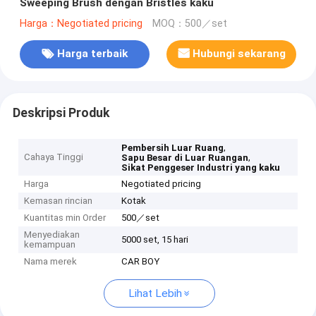
Sweeping Brush dengan Bristles kaku
Harga：Negotiated pricing
MOQ：500／set
Harga terbaik
Hubungi sekarang
Deskripsi Produk
,
Pembersih Luar Ruang
Cahaya Tinggi
,
Sapu Besar di Luar Ruangan
Sikat Penggeser Industri yang kaku
Harga
Negotiated pricing
Kemasan rincian
Kotak
Kuantitas min Order
500／set
Menyediakan
5000 set, 15 hari
kemampuan
Nama merek
CAR BOY
Lihat Lebih