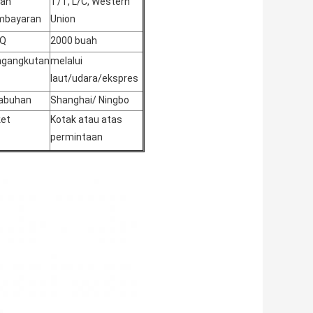
lah
T/T, L/C, Western
mbayaran
Union
Q
2000 buah
ngangkutan
melalui
laut/udara/ekspres
abuhan
Shanghai/ Ningbo
et
Kotak atau atas
permintaan