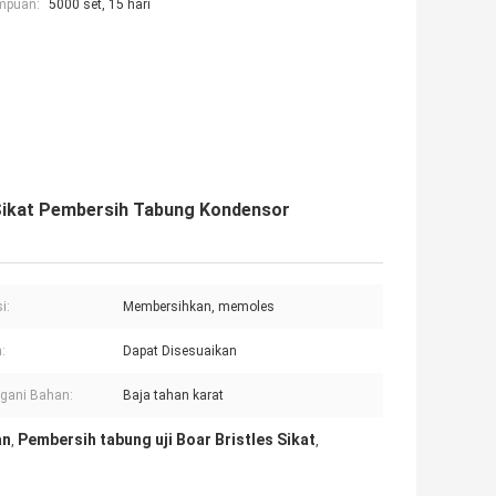
mpuan:
5000 set, 15 hari
, Sikat Pembersih Tabung Kondensor
i:
Membersihkan, memoles
:
Dapat Disesuaikan
gani Bahan:
Baja tahan karat
an
Pembersih tabung uji Boar Bristles Sikat
,
,