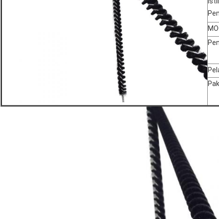
Isti
Pe
MO
Pe
Pel
Pak