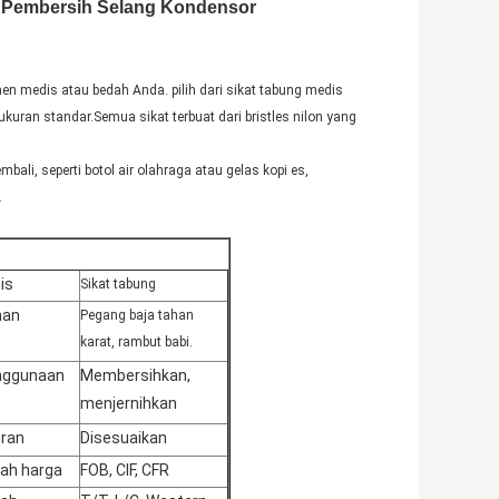
ng Pembersih Selang Kondensor
n medis atau bedah Anda. pilih dari sikat tabung medis
uran standar.Semua sikat terbuat dari bristles nilon yang
li, seperti botol air olahraga atau gelas kopi es,
.
is
Sikat tabung
han
Pegang baja tahan
karat, rambut babi.
nggunaan
Membersihkan,
menjernihkan
ran
Disesuaikan
ilah harga
FOB, CIF, CFR