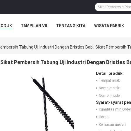
RODUK
TAMPILAN VR
TENTANG KITA
WISATA PABRIK
S
Pembersih Tabung Uji Industri Dengan Bristles Babi, Sikat Pembersih
Sikat Pembersih Tabung Uji Industri Dengan Bristles 
Detail produk:
Tempat asal:
Nama merek:
Nomor model:
Syarat-syarat pe
Kuantitas min Order
Harga:
Kemasan rincian: