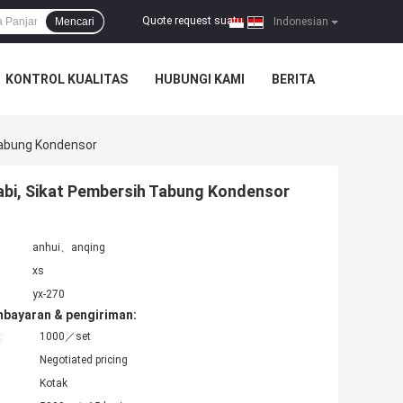
Quote request suatu
Mencari
|
Indonesian
KONTROL KUALITAS
HUBUNGI KAMI
BERITA
 Tabung Kondensor
Babi, Sikat Pembersih Tabung Kondensor
anhui、anqing
xs
yx-270
mbayaran & pengiriman:
:
1000／set
Negotiated pricing
Kotak