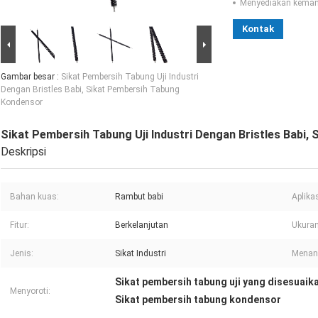
Menyediakan kema
Kontak
Gambar besar :
Sikat Pembersih Tabung Uji Industri
Dengan Bristles Babi, Sikat Pembersih Tabung
Kondensor
Sikat Pembersih Tabung Uji Industri Dengan Bristles Babi
Deskripsi
Bahan kuas:
Rambut babi
Aplikas
Fitur:
Berkelanjutan
Ukuran
Jenis:
Sikat Industri
Menan
Sikat pembersih tabung uji yang disesuaik
Menyoroti:
Sikat pembersih tabung kondensor