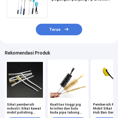
untuk sikat cuci botol
Terus
Rekomendasi Produk
Sikat pembersih
Kualitas tinggi pig
Pembersih Ro
industri Sikat kawat
bristles dan bulu
Mobil Sikat R
mobil polishing
kuda pipa tabung
Hub Ban Geng
penghilang karat
Sprial pembersih
Panjang Sikat