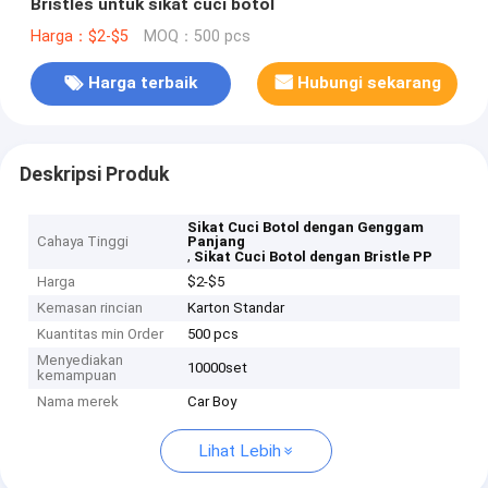
Bristles untuk sikat cuci botol
Harga：$2-$5
MOQ：500 pcs
Harga terbaik
Hubungi sekarang
Deskripsi Produk
Sikat Cuci Botol dengan Genggam
Cahaya Tinggi
Panjang
,
Sikat Cuci Botol dengan Bristle PP
Harga
$2-$5
Kemasan rincian
Karton Standar
Kuantitas min Order
500 pcs
Menyediakan
10000set
kemampuan
Nama merek
Car Boy
Lihat Lebih