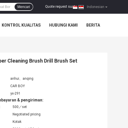
Quote request suatu
Mencari
|
Indonesian
KONTROL KUALITAS
HUBUNGI KAMI
BERITA
ber Cleaning Brush Drill Brush Set
anhui、anqing
CAR BOY
yx-291
mbayaran & pengiriman:
:
500／set
Negotiated pricing
Kotak