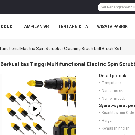
RODUK
TAMPILAN VR
TENTANG KITA
WISATA PABRIK
S
functional Electric Spin Scrubber Cleaning Brush Drill Brush Set
Berkualitas Tinggi Multifunctional Electric Spin Scrub
Detail produk:
Tempat asal:
Nama merek:
Nomor model:
Syarat-syarat pe
Kuantitas min Order
Harga:
Kemasan rincian: