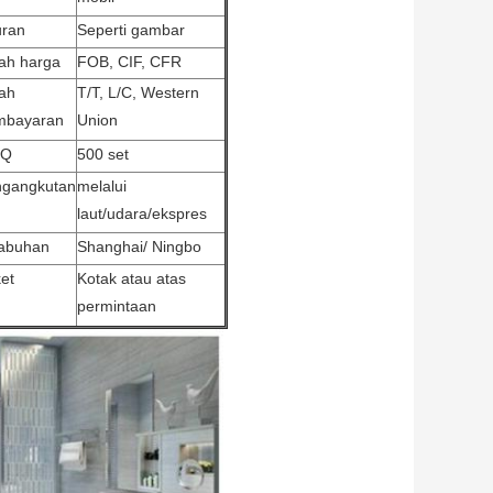
ran
Seperti gambar
ilah harga
FOB, CIF, CFR
lah
T/T, L/C, Western
mbayaran
Union
Q
500 set
gangkutan
melalui
laut/udara/ekspres
abuhan
Shanghai/ Ningbo
et
Kotak atau atas
permintaan