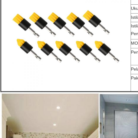
Uku
Ist
Isti
Pe
MO
Pen
Pel
Pak