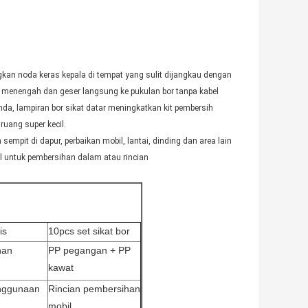
ngkan noda keras kepala di tempat yang sulit dijangkau dengan
s menengah dan geser langsung ke pukulan bor tanpa kabel
nda, lampiran bor sikat datar meningkatkan kit pembersih
uang super kecil.
sempit di dapur, perbaikan mobil, lantai, dinding dan area lain
il untuk pembersihan dalam atau rincian
is
10pcs set sikat bor
han
PP pegangan + PP
kawat
nggunaan
Rincian pembersihan
mobil