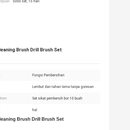
mpuan:
5000 set, 15 hari
leaning Brush Drill Brush Set
:
Fungsi Pembersihan
Lembut dan tahan lama tanpa goresan
Item:
Set sikat pembersih bor 10 buah
:
hal
leaning Brush Drill Brush Set