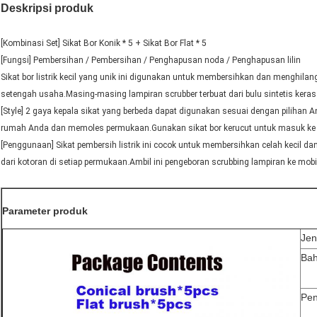
Deskripsi produk
[Kombinasi Set] Sikat Bor Konik * 5 + Sikat Bor Flat * 5
[Fungsi] Pembersihan / Pembersihan / Penghapusan noda / Penghapusan lilin
Sikat bor listrik kecil yang unik ini digunakan untuk membersihkan dan menghila
setengah usaha.Masing-masing lampiran scrubber terbuat dari bulu sintetis kera
[Style] 2 gaya kepala sikat yang berbeda dapat digunakan sesuai dengan pilihan A
rumah Anda dan memoles permukaan.Gunakan sikat bor kerucut untuk masuk ke r
[Penggunaan] Sikat pembersih listrik ini cocok untuk membersihkan celah kecil dan 
dari kotoran di setiap permukaan.Ambil ini pengeboran scrubbing lampiran ke mob
Parameter produk
Jen
Ba
Pe