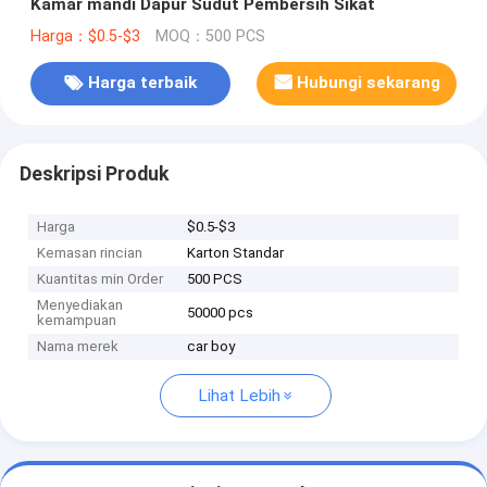
Kamar mandi Dapur Sudut Pembersih Sikat
Harga：$0.5-$3
MOQ：500 PCS
Harga terbaik
Hubungi sekarang
Deskripsi Produk
Harga
$0.5-$3
Kemasan rincian
Karton Standar
Kuantitas min Order
500 PCS
Menyediakan
50000 pcs
kemampuan
Nama merek
car boy
Lihat Lebih