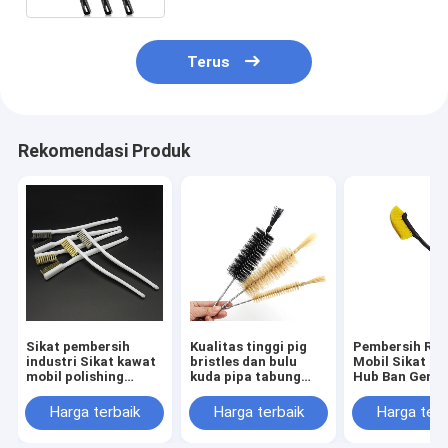
Terus
Rekomendasi Produk
Sikat pembersih
Kualitas tinggi pig
Pembersih Ro
industri Sikat kawat
bristles dan bulu
Mobil Sikat R
mobil polishing
kuda pipa tabung
Hub Ban Geng
penghilang karat
Sprial pembersih
Panjang Sikat
Sikat detil kecil
sikat botol cuci sikat
Dalam Alat
Harga terbaik
Harga terbaik
Harga terb
Pembersih Lua
Mobil Pembers