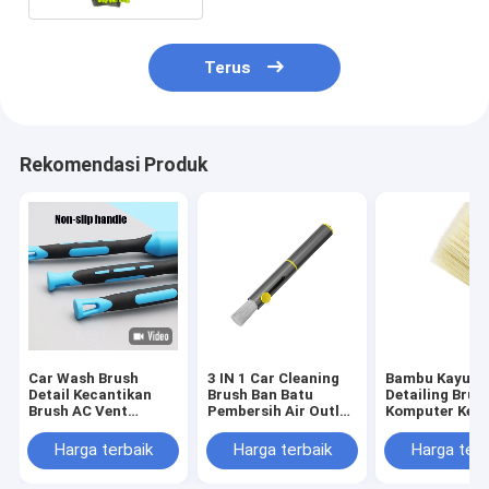
Terus
Rekomendasi Produk
Car Wash Brush
3 IN 1 Car Cleaning
Bambu Kayu C
Detail Kecantikan
Brush Ban Batu
Detailing Brus
Brush AC Vent
Pembersih Air Outlet
Komputer Key
Interior Brush
debu Multifunctional
Membersihkan
Car Brush
Harga terbaik
Harga terbaik
Harga terb