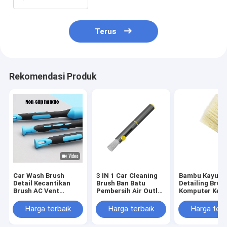
Terus
Rekomendasi Produk
Car Wash Brush
3 IN 1 Car Cleaning
Bambu Kayu C
Detail Kecantikan
Brush Ban Batu
Detailing Brus
Brush AC Vent
Pembersih Air Outlet
Komputer Key
Interior Brush
debu Multifunctional
Membersihkan
Car Brush
Harga terbaik
Harga terbaik
Harga terb