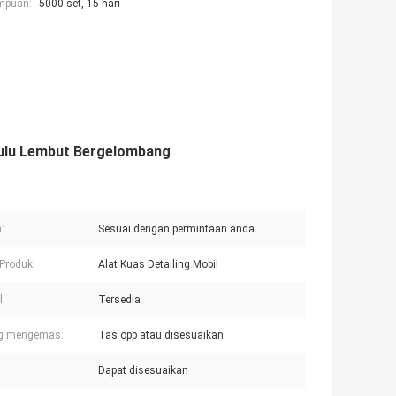
mpuan:
5000 set, 15 hari
Bulu Lembut Bergelombang
:
Sesuai dengan permintaan anda
Produk:
Alat Kuas Detailing Mobil
:
Tersedia
g mengemas:
Tas opp atau disesuaikan
Dapat disesuaikan