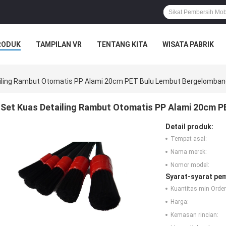
RODUK
TAMPILAN VR
TENTANG KITA
WISATA PABRIK
S
iling Rambut Otomatis PP Alami 20cm PET Bulu Lembut Bergelomban
Set Kuas Detailing Rambut Otomatis PP Alami 20cm 
Detail produk:
Tempat asal:
Nama merek:
Nomor model:
Syarat-syarat pe
Kuantitas min Order
Harga:
Kemasan rincian: