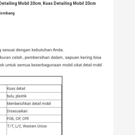
Detailing Mobil 20cm
Kuas Detailing Mobil 20cm
,
elombang
g sesuai dengan kebutuhan Anda.
kuran celah, pembersihan dalam, sapuan kering bisa
cok untuk semua keserbagunaan mobil.
sikat detail mobil
Kuas detail
bulu, plastik
Membersihkan detail mobil
Disesuaikan
FOB, CIF, CFR
T/T, L/C, Western Union