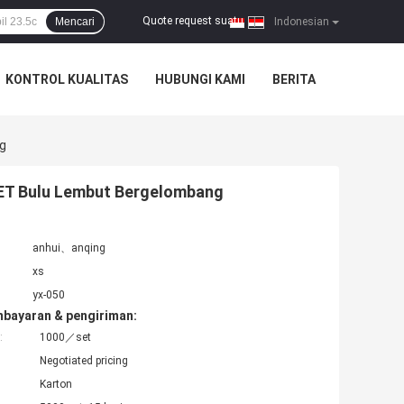
Quote request suatu
Mencari
|
Indonesian
KONTROL KUALITAS
HUBUNGI KAMI
BERITA
g
PET Bulu Lembut Bergelombang
anhui、anqing
xs
yx-050
mbayaran & pengiriman:
:
1000／set
Negotiated pricing
Karton