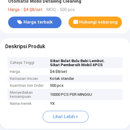
Otomatis Mobil Detailing Cleaning
Harga：$4-$8/set
MOQ：500 pcs
Harga terbaik
Hubungi sekarang
Deskripsi Produk
,
Sikat Bulat Bulu Babi Lembut
Cahaya Tinggi
Sikat Pembersih Mobil 4PCS
Harga
$4-$8/set
Kemasan rincian
Kotak standar
Kuantitas min Order
500 pcs
Menyediakan
10000 PCS PER MINGGU
kemampuan
Nama merek
YX
Lihat Lebih