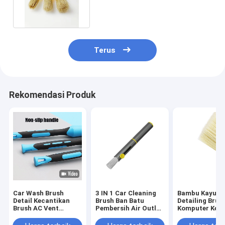
Mobil Detailing Cleaning
Terus
Rekomendasi Produk
Car Wash Brush
3 IN 1 Car Cleaning
Bambu Kayu C
Detail Kecantikan
Brush Ban Batu
Detailing Brus
Brush AC Vent
Pembersih Air Outlet
Komputer Key
Interior Brush
debu Multifunctional
Membersihkan
Car Brush