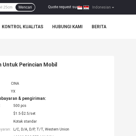
Quote request suatu
Mencari
|
Indonesian
KONTROL KUALITAS
HUBUNGI KAMI
BERITA
 Untuk Perincian Mobil
CINA
YX
mbayaran & pengiriman:
:
500 pcs
$1.5-$2.5/set
Kotak standar
ayaran:
L/C, D/A, D/P, T/T, Western Union