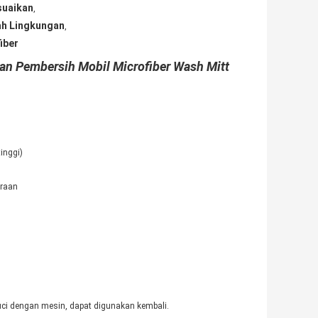
suaikan
,
ah Lingkungan
,
iber
n Pembersih Mobil Microfiber Wash Mitt
inggi)
araan
uci dengan mesin, dapat digunakan kembali.