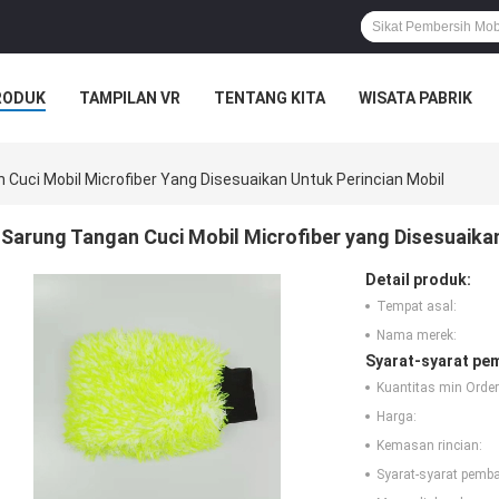
RODUK
TAMPILAN VR
TENTANG KITA
WISATA PABRIK
S
 Cuci Mobil Microfiber Yang Disesuaikan Untuk Perincian Mobil
Sarung Tangan Cuci Mobil Microfiber yang Disesuaikan
Detail produk:
Tempat asal:
Nama merek:
Syarat-syarat pe
Kuantitas min Order
Harga:
Kemasan rincian:
Syarat-syarat pemb