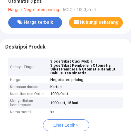
Otomatis 3 pcs
Harga：Negotiated pricing
MOQ：1000／set
Harga terbaik
Hubungi sekarang
Deskripsi Produk
,
3 pcs Sikat Cuci Mobil
,
3 pcs Sikat Pembersih Otomatis
Cahaya Tinggi
Sikat Pembersih Otomatis Rambut
Babi Hutan sintetis
Harga
Negotiated pricing
Kemasan rincian
Karton
Kuantitas min Order
1000／set
Menyediakan
1000 set, 15 hari
kemampuan
Nama merek
xs
Lihat Lebih