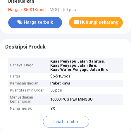
Disesuaikan
Harga：$5-$18/pcs
MOQ：50 pcs
Harga terbaik
Hubungi sekarang
Deskripsi Produk
,
Kuas Penyapu Jalan Sanitasi
Cahaya Tinggi
,
Kuas Penyapu Jalan Biru
Kuas Wafer Penyapu Jalan Biru
Harga
$5-$18/pcs
Kemasan rincian
Paket Kayu
Kuantitas min Order
50 pcs
Menyediakan
10000 PCS PER MINGGU
kemampuan
Nama merek
YX
Lihat Lebih