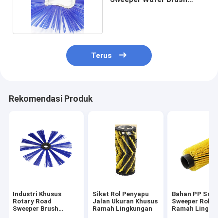
Disesuaikan
Terus
Rekomendasi Produk
Industri Khusus
Sikat Rol Penyapu
Bahan PP Sno
Rotary Road
Jalan Ukuran Khusus
Sweeper Roller
Sweeper Brush
Ramah Lingkungan
Ramah Lingku
Warna Biru